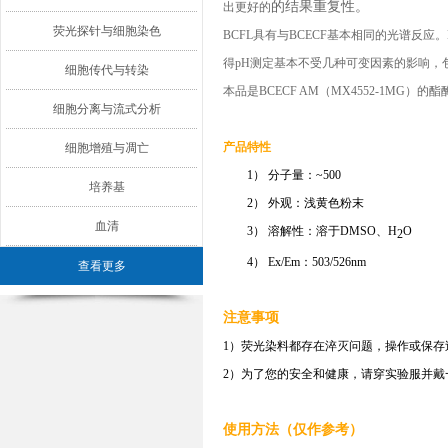
的结果重复性。
出
更好的
荧光探针与细胞染色
BCFL
具有
与BCECF
基本
相同的光谱反应
。
得pH测定基本不受几种可变因素的影响，
细胞传代与转染
本品是BCECF
AM
（
MX4552-1MG
）的酯酶
细胞分离与流式分析
产品特性
细胞增殖与凋亡
1）
分子量：~500
培养基
2）
外观：浅黄色粉末
血清
3）
溶解性：溶于
DMSO
、H
O
2
4）
Ex
/E
m
：
503
/
526nm
查看更多
注意事项
1
）
荧光染料都存在淬灭问题，操作或保存
2）
为了您的安全和健康，请穿实验服并戴
使用方法（仅作参考）