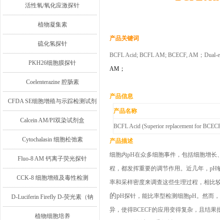
活性氧/氧化应激探针
植物凝集素
产品
关键词
硫化氢探针
BCFL Acid
;
BCFL AM
;
BCECF, AM；Dual-
e
PKH26细胞膜探针
AM
；
Coelenterazine 腔肠素
产品信息
CFDA SE细胞增殖与示踪检测试剂
产品名称
盒
Calcein AM/PI双染试剂盒
BCFL Acid (Superior replacement for BCEC
Cytochalasin 细胞松弛素
产品描述
细胞内p
H
在众多细胞事件，包括细胞增长
Fluo-8 AM 钙离子荧光探针
程，都发挥重要的调节作用。近几年，p
H
CCK-8 细胞增殖及毒性检测
率和采样密度来调查这些生理过程，相比
的p
H
探针，能比率型检测细胞p
H
。然而，
D-Luciferin Firefly D-荧光素（钠
异
，使得
B
CECF
的应用变得复杂，且结果
盐/钾盐/游离酸）
植物细胞培养