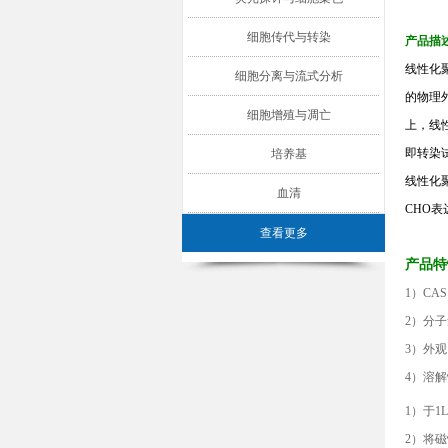
细胞传代与转染
产品描
线性化
细胞分离与流式分析
的物理
细胞增殖与凋亡
上，线性
即转染
培养基
线性化聚
血清
C
HO
表
查看更多
产品特
1）
CAS
2）分
3）外
4）溶
1）于1
2）将