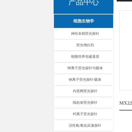
产品中心
细胞生物学
神经末梢荧光探针
荧光增白剂
细胞培养包被基质
钾离子荧光探针与载体
钠离子荧光探针/载体
内质网荧光探针
线粒体荧光探针
MX2
钙离子荧光探针
活性氧/氧化应激探针