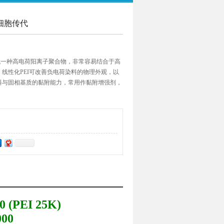
 细胞传代
传代一种高电荷阳离子聚合物，非常容易结合于高
线性化PEI可改善负电荷染料的物理外观，以
料与固相基质的黏附能力，常用作黏附增强剂，
e）；
0 (PEI 25K)
00