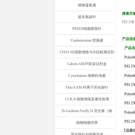
植物凝集素
搜索关
硫化氢探针
PEI
25
K
PKH26细胞膜探针
产品信
Coelenterazine 腔肠素
产品
CFDA SE细胞增殖与示踪检测试剂
Polye
盒
Calcein AM/PI双染试剂盒
PEI 25
Cytochalasin 细胞松弛素
Polye
PEI 25
Fluo-8 AM 钙离子荧光探针
Polye
CCK-8 细胞增殖及毒性检测
PEI 25
D-Luciferin Firefly D-荧光素（钠
Polye
PEI 25
盐/钾盐/游离酸）
植物细胞培养
【温馨
荧光探针与细胞染色