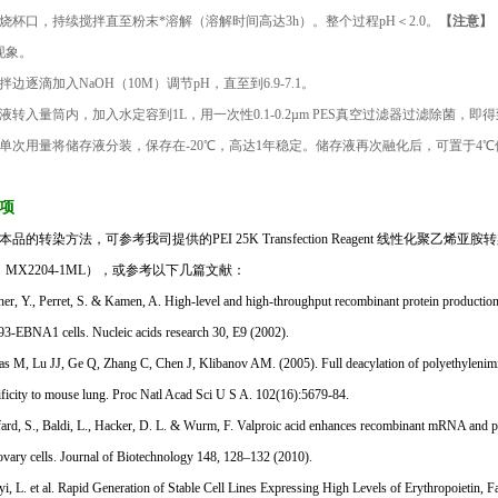
住烧杯口，持续搅拌直至粉末*溶解（溶解时间高达3h）。整个过程p
H
＜2.0。
【注意】
现象。
拌边逐滴加入Na
OH
（10
M
）调节p
H
，直至到6.9-7.1。
溶液转入量筒内，加入水定容到1
L
，用一次性0.1-0.2µ
m PES
真空过滤器过滤除菌，即得到
据单次用量将储存液分装，保存在-20℃，高达1年稳定。储存液再次融化后，可置于4
项
于本品的转染方法，可参考我司提供的
PEI 25K Transfection Reagent 线性化聚乙烯亚
：
MX2204-1ML
），或参考以下几篇文献：
er, Y., Perret, S. & Kamen, A. High-level and high-throughput recombinant protein production
3-EBNA1 cells. Nucleic acids research 30, E9 (2002).
 M, Lu JJ, Ge Q, Zhang C, Chen J, Klibanov AM. (2005). Full deacylation of polyethylenimine
ificity to mouse lung. Proc Natl Acad Sci U S A. 102(16):5679-84.
rd, S., Baldi, L., Hacker, D. L. & Wurm, F. Valproic acid enhances recombinant mRNA and prot
ovary cells. Journal of Biotechnology 148, 128–132 (2010).
i, L. et al. Rapid Generation of Stable Cell Lines Expressing High Levels of Erythropoietin,