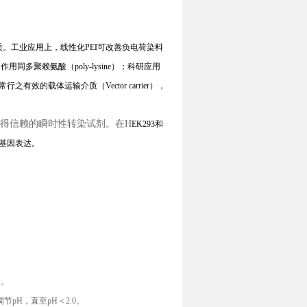
质。工业应用上，线性化PEI可改善负电荷染料
聚赖氨酸（poly-lysine）；科研应用
的载体运输介质（Vector carrier），
得信赖的瞬时性转染试剂。在H
EK
293和
基因表达。
中
。
调节p
H
，直至p
H
＜2.0。