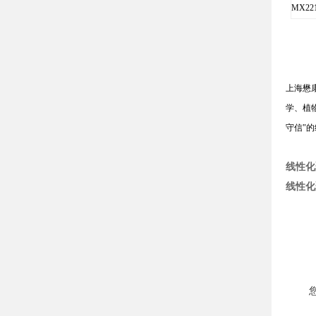
MX221
上海懋
学、植
守信
"
的
线性化
线性化