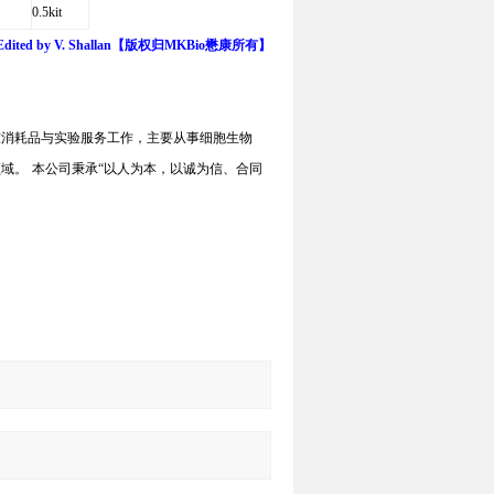
0.5kit
/Edited by V. Shallan【版权归MKBio懋康所有】
室消耗品与实验服务工作，主要从事细胞生物
领域。
本公司秉承
“
以人为本，以诚为信、合同