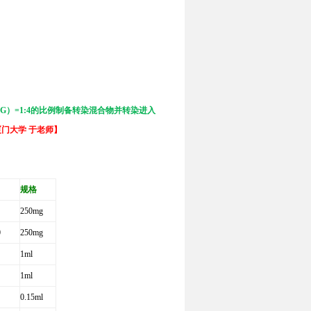
50MG）=1:4的比例制备转染混合物并转染进入
门大学 于老师】
规格
250mg
0
250mg
1ml
1ml
0.15ml