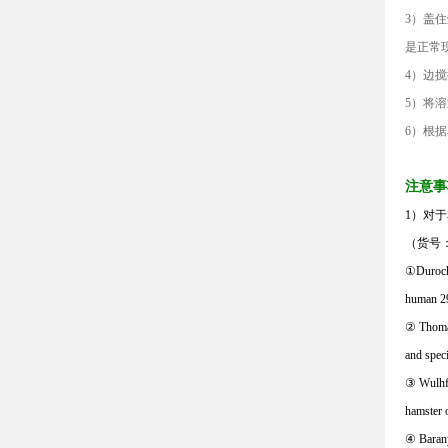
3）盖
是正常
4）边搅
5）将
6）根
注意事
1）对
（货号
①
Duroch
human 29
②
Thomas
and spec
③
Wulhfa
hamster 
④
Barany