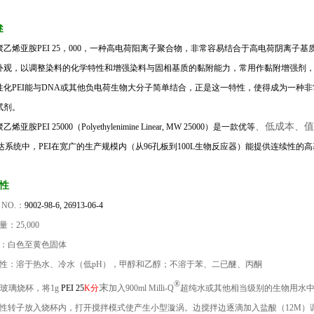
述
聚乙烯亚胺PEI 25，000，一种高电荷阳离子聚合物，非常容易结合于高电荷阴离子基
外观，以调整染料的化学特性和增强染料与固相基质的黏附能力，常用作黏附增强剂，作用同多
化PEI能与DNA或其他负电荷生物大分子简单结合，正是这一特性，使得成为一种非常行之有效
试剂。
、低成本、值
乙烯亚胺PEI 25000
（
Polyethylenimine Linear, MW 25000
）是一款优等
达系统中，P
EI
在宽广的生产规模内（从96孔板到100
L
生物反应器）能提供连续性的高
性
 NO.
：
9002-98-6, 26913-06-4
子量：
25,000
观：白色至黄色固体
解性：溶于热水、冷水（低p
H
），甲醇和乙醇；不溶于苯、二已醚、丙酮
®
末
L玻璃烧杯，将1g
PEI
25
K分
加入900ml Milli-Q
超纯水或其他相当级别的生物用水
磁性转子放入烧杯内，打开搅拌模式使产生小型漩涡
。边搅拌边逐滴加入盐酸（1
2M
）