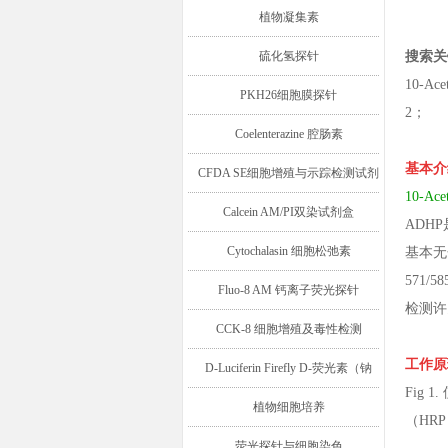
植物凝集素
搜索关
硫化氢探针
10-Ac
PKH26细胞膜探针
2；
Coelenterazine 腔肠素
基本介
CFDA SE细胞增殖与示踪检测试剂
10-A
盒
Calcein AM/PI双染试剂盒
ADH
Cytochalasin 细胞松弛素
基本无
571
Fluo-8 AM 钙离子荧光探针
检测许
CCK-8 细胞增殖及毒性检测
工作原
D-Luciferin Firefly D-荧光素（钠
Fig
盐/钾盐/游离酸）
植物细胞培养
（HR
荧光探针与细胞染色