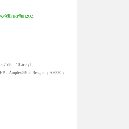
探针用来检测HRP和H2O2。
-diol, 10-acetyl-;
P；Amplex®Red Reagent；A 6550；