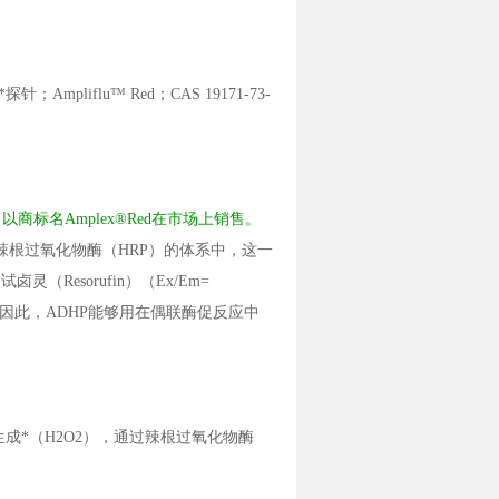
灵；*探针；Ampliflu™ Red；CAS 19171-73-
二羟基吩嗪，以商标名Amplex®Red在市场上销售。
辣根过氧化物酶（HRP）的体系中，这一
Resorufin）（Ex/Em=
，因此，ADHP能够用在偶联酶促反应中
生成*（H2O2），通过辣根过氧化物酶