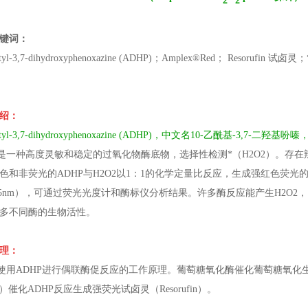
2
2
键词：
etyl-3,7-dihydroxyphenoxazine (ADHP)；Amplex®Red； Resorufin 试卤
绍：
cetyl-3,7-dihydroxyphenoxazine (ADHP)，中文名10-乙酰基-3,7-
P是一种高度灵敏和稳定的过氧化物酶底物，选择性检测*（H2O2）。存在
色和非荧光的ADHP与H2O2以1：1的化学定量比反应，生成强红色荧光的试卤灵（
/585nm），可通过荧光光度计和酶标仪分析结果。许多酶反应能产生H2O2
多不同酶的生物活性。
理：
 1. 使用ADHP进行偶联酶促反应的工作原理。葡萄糖氧化酶催化葡萄糖氧化
P）催化ADHP反应生成强荧光试卤灵（Resorufin）。