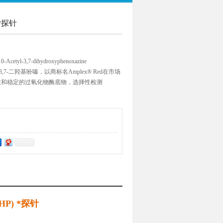
）*探针
tyl-3,7-dihydroxyphenoxazine
,7-二羟基吩嗪，以商标名Amplex® Red在市场
敏和稳定的过氧化物酶底物，选择性检测
ADHP) *探针