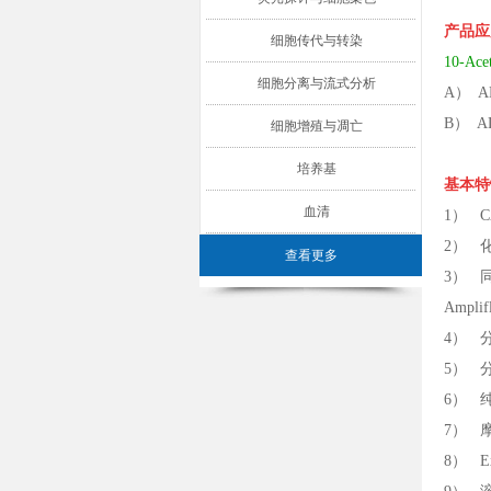
产品应
细胞传代与转染
10-A
细胞分离与流式分析
A） 
B） 
细胞增殖与凋亡
培养基
基本特
血清
1） CA
2） 化学名
查看更多
3） 同义
Ampl
4） 分
5） 分
6） 
7） 摩
8） Ex/