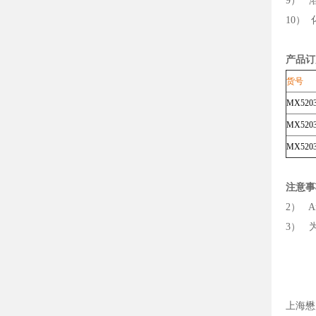
9） 
10）
产品订
货号
MX52
MX520
MX520
注意事
2） A
3） 
上海懋