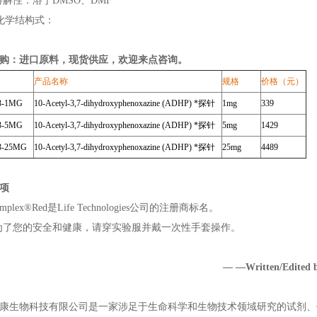
溶解性：溶于DMSO、DMF
 化学结构式：
购：进口原料，现货供应，欢迎来点咨询。
产品名称
规格
价格（元）
03-1MG
10-Acetyl-3,7-dihydroxyphenoxazine (ADHP) *探针
1mg
339
3-5MG
10-Acetyl-3,7-dihydroxyphenoxazine (ADHP) *探针
5mg
1429
3-25MG
10-Acetyl-3,7-dihydroxyphenoxazine (ADHP) *探针
25mg
4489
项
mplex®Red是Life Technologies公司的注册商标名。
为了您的安全和健康，请穿实验服并戴一次性手套操作。
— —Written/Edite
康生物科技有限公司是一家涉足于生命科学和生物技术领域研究的试剂、