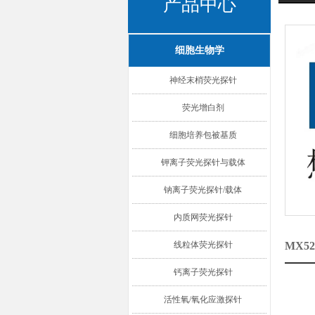
产品中心
细胞生物学
神经末梢荧光探针
荧光增白剂
细胞培养包被基质
钾离子荧光探针与载体
钠离子荧光探针/载体
内质网荧光探针
线粒体荧光探针
MX5
钙离子荧光探针
活性氧/氧化应激探针