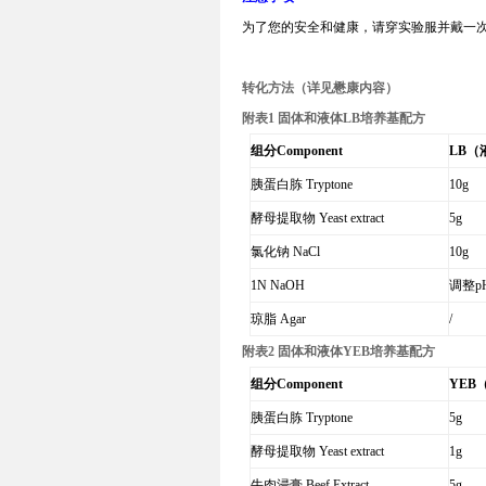
为了您的安全和健康，请穿实验服并戴一
转化方法（详见懋康内容）
附表
1
固体和液体
LB
培养基配方
组分
Component
LB
（
胰蛋白胨
Tryptone
10g
酵母提取物
Yeast extract
5g
氯化钠
NaCl
10g
1N NaOH
调整
p
琼脂
Agar
/
附表
2
固体和液体
YEB
培养基配方
组分
Component
YEB
胰蛋白胨
Tryptone
5g
酵母提取物
Yeast extract
1g
牛肉浸膏
Beef Extract
5g