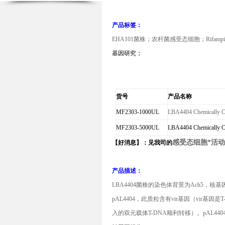
产品标签：
EHA101
菌株；农杆菌感受态细胞；
Rifampi
基因研究；
货号
产品名称
MF2303-1000UL
LBA4404 Chemically C
MF2303-5000UL
LBA4404 Chemically C
感受态细胞*活动
【好消息】：见我司的
产品描述：
LBA4404
菌株的染色体背景为
Ach5
，核基因
pAL4404
，此质粒含有
vir
基因（
vir
基因是
T
入的双元载体
T-DNA
顺利转移）。
pAL440