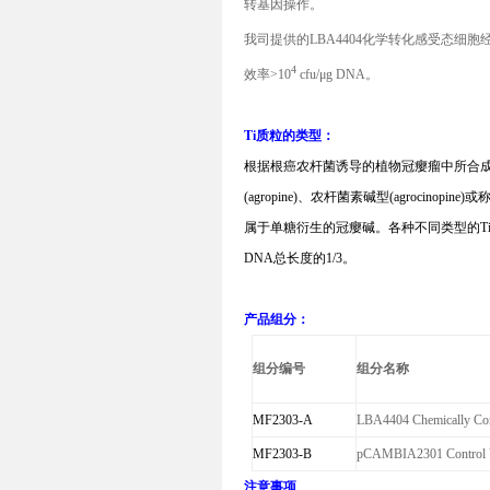
转基因操作。
我司提供的
LBA4404
化学转化感受态细胞
4
效率
>10
cfu/μg DNA
。
Ti
质粒的类型：
根据根癌农杆菌诱导的植物冠瘿瘤中所合
(agropine)
、农杆菌素碱型
(agrocinopine)
或
属于单糖衍生的冠瘿碱。各种不同类型的
T
DNA
总长度的
1/3
。
产品组分：
组分编号
组分名称
MF2303-A
LBA4404 Chemically Com
MF2303-B
pCAMBIA2301 Control Ve
注意事项