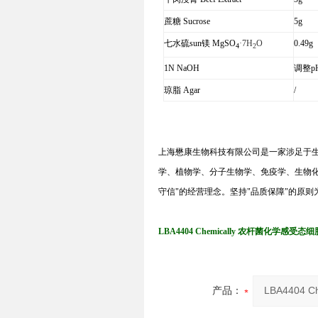
蔗糖
Sucrose
5g
七水硫sun镁
MgSO
·7H
O
0.49g
4
2
1N NaOH
调整
p
琼脂
Agar
/
上海懋康生物科技有限公司是一家涉足于
学、植物学、分子生物学、免疫学、生物
守信
"
的经营理念。坚持
"
品质保障
"
的原则
LBA4404 Chemically 农杆菌化学感受态细
产品：