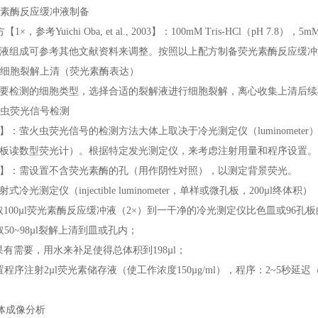
荧光素酶反应缓冲液制备
方【1×，参考Yuichi Oba, et al., 2003】：100mM Tris-HCl（pH 7.8），
液组成可参考其他文献资料来调整。按照以上配方制备荧光素酶反应缓冲
收集细胞裂解上清（荧光素酶表达）
要检测的细胞类型，选择合适的裂解液进行细胞裂解，离心收集上清后续
萤火虫荧光信号检测
】：萤火虫荧光信号的检测方法大体上取决于冷光测定仪（luminomete
板读数型荧光计）。根据特定发光测定仪，来考虑注射用量和程序设置。
】：需设置不含荧光素酶的孔（用作阴性对照），以测定背景荧光。
式冷光测定仪（injectible luminometer，单样或微孔板，200µl终体积）
取100µl荧光素酶反应缓冲液（2×）到一干净的冷光测定仪比色皿或96孔
取50~98µl裂解上清到皿或孔内；
果有需要，用水来补足使得总体积到198µl；
置程序注射2µl荧光素储存液（使工作浓度150µg/ml），程序：2~5秒延迟（d
体成像分析