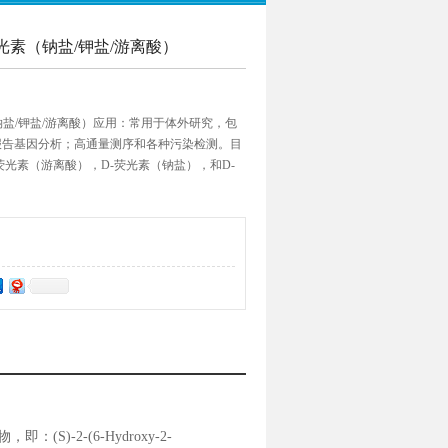
ly D-荧光素（钠盐/钾盐/游离酸）
 D-荧光素（钠盐/钾盐/游离酸）应用：常用于体外研究，包
报告基因分析；高通量测序和各种污染检测。目
荧光素（游离酸），D-荧光素（钠盐），和D-
即：(S)-2-(6-Hydroxy-2-