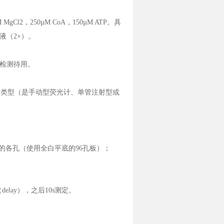
5mM MgCl2，250µM CoA，150µM ATP。具
液（2×）。
检测待用。
r）类型（是手动型荧光计、单管注射型或
板的各孔（使用全白平底的96孔板）；
elay），之后10s测定。