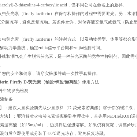
thiazolyl)-2-thiazoline-4-carboxylic acid，仅不同公司在命名上的差异。
火虫荧光素（firefly luciferin）在保存和操作的过程中需要避光。另
0℃分装冻存，避免反复冻融。若条件允许，对储存液充氮气或氩气（防止
火虫荧光素（firefly luciferin）的注射方式，以及动物类型、体重
酶动力学曲线，确定zuijia信号平台期和zuijia检测时间。
外线和潮气会产生脱氢荧光素，是一种荧光素酶的竞争性抑制剂。因此需小心
。
了您的安全和健康，请穿实验服并戴一次性手套操作。
ciferin Firefly D-荧光素（钠盐/钾盐/游离酸）
使用方法
外生物发光检测
存液制备
】：建议大量实验前先取少量原料（D-荧光素游离酸）溶于你的缓冲液
方法】：要溶解萤火虫荧光素游离酸到生理盐中，首先用NaOH或KOH
光素游离酸（如15mg/ml），边搅拌边促进溶解。如果仍有沉淀，调整pH到
混匀后立即使用或分装于-80℃避光冻存，避免反复冻融。