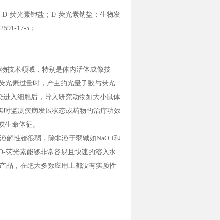
erase；D-荧光素钾盐；D-荧光素钠盐；生物发
591-17-5；
用于整个生物技术领域，特别是体内活体成像技
当荧光素过量时，产生的光量子数与荧光
染进入细胞后，导入研究动物如大小鼠体
而实时监测疾病发展状态或药物的治疗功效
或生命体征。
溶解性都很弱，除非溶于弱碱如NaOH和
形式的D-荧光素能够非常容易且快速的溶入水
产品，在绝大多数应用上都没有实质性