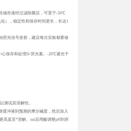
，水溶性储存液经过滤除菌后，可置于-20℃
氧化），稳定性和保存时间更长，长达1
等都会影响荧光信号发射，建议每次实验都要做
保存和处理D-荧光素。-20℃避光干
，以测试其溶解性。
调整缓冲液到预测的摩尔碱度，然后加入
更高直至*溶解。zui后用酸调整pH到所