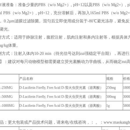
液准备：准备少量的PBS（w/o Mg2+）, pH=12以及PBS（w/o Mg2+）
ml PBS（w/o Mg2+）, pH=12，充分溶解后，再加入165ml PBS（w/o M
。0.2µm滤膜过滤除菌。混匀后立即使用或分装于-80℃避光冻存，避免
避光。
射方式：适用于静脉注射，腹腔注射，肌肉注射和鼻内注射等，根据具体方
mg/kg体重。
测方式：注射入体内10-20 min（待光信号达到zui强稳定平台期），再进
】：建议对每只动物模型都需要建立荧光素酶动力学曲线，从而确定zui
产品名称
规格
价
01-250MG
D-Luciferin Firefly, Free Acid D-萤火虫荧光素（游离酸）
250mg
1800
1-500MG
D-Luciferin Firefly, Free Acid D-萤火虫荧光素（游离酸）
500mg
3000
1-1000MG
D-Luciferin Firefly, Free Acid D-萤火虫荧光素（游离酸）
1g
5800
品：更大包装或产品技术问题，请来电/在线咨询，： 。：www.maokang