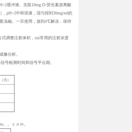
, pH=2缓冲液。先取10mg D-荧光素游离酸
g2+）, pH=2中和溶液，混匀得到30mg/ml的
反复冻融。一旦使用，放到4℃解冻，保持
式调整注射体积，zui常用的注射浓度
行成像分析。
高信号检测时间和信号平台期。
格（元）
bio。。ｃｏｍ。