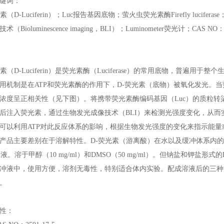
键词：
素（D-Luciferin）；Luc报告基因底物；萤火虫荧光素酶Firefly lucif
（Bioluminescence imaging，BLI）；Luminometer荧光计；CAS NO：2
光素（D-Luciferin）是荧光素酶（Luciferase）的常用底物，普遍
用机制是在ATP和荧光素酶的作用下，D-荧光素（底物）被氧化发光。
浓度呈正相关性（见下图）。将携带荧光素酶编码基因（Luc）的质粒转
后注入荧光素，通过生物发光成像技术（BLI）来检测光强度变化，从
可以利用ATP对此反应体系的影响，根据生物发光强度的变化来指示能量
产品主要差别在于溶解特性。D-荧光素（游离酸）在水以及缓冲体系内的
溶液。溶于甲醇（10 mg/ml）和DMSO（50 mg/ml）。但钠盐和钾盐
冲液中，使用方便，溶剂无毒性，特别适合体内实验。配成溶液后的三种
。
性：