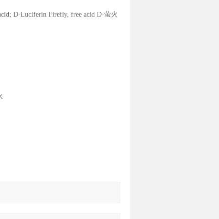
id; D-Luciferin Firefly, free acid D-萤火
水