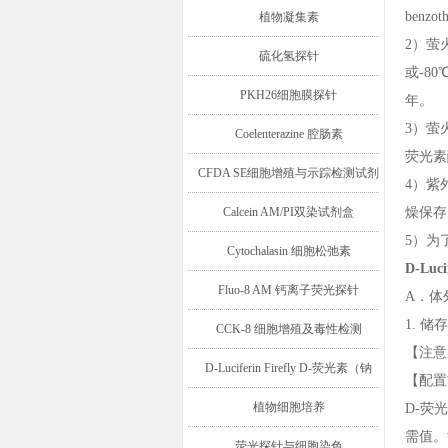
benzo
植物凝集素
2）萤
硫化氢探针
或-8
PKH26细胞膜探针
年。
3）萤
Coelenterazine 腔肠素
荧光素
CFDA SE细胞增殖与示踪检测试剂
4）紫
盒
Calcein AM/PI双染试剂盒
燥保存
5）为
Cytochalasin 细胞松弛素
D-Lu
Fluo-8 AM 钙离子荧光探针
A．体
1. 储
CCK-8 细胞增殖及毒性检测
【注意
D-Luciferin Firefly D-荧光素（钠
【配置
盐/钾盐/游离酸）
植物细胞培养
D-荧
需值。
荧光探针与细胞染色