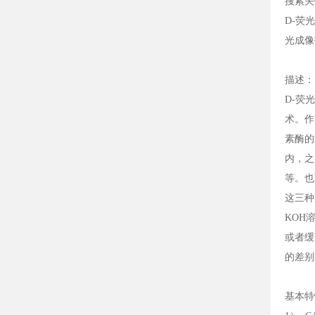
搜索关
D-荧光
光成像技术
描述：
D-荧
术。作
素酶的
内，之
等。也
这三种
KOH
或者缓
的差别
基本特