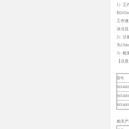
1）工作
到165
工作液
冰冷且
2）注
为150
3）检
【注意
货号
MX46
MX460
MX460
相关产