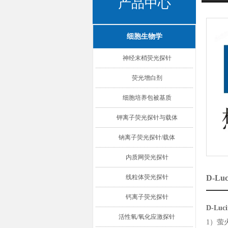
产品中心
细胞生物学
神经末梢荧光探针
荧光增白剂
细胞培养包被基质
钾离子荧光探针与载体
钠离子荧光探针/载体
内质网荧光探针
线粒体荧光探针
D-Lu
钙离子荧光探针
D-Lu
活性氧/氧化应激探针
1）萤火虫