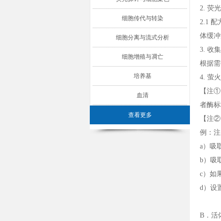
2. 
细胞传代与转染
2.1 配
体缓冲
细胞分离与流式分析
3. 
细胞增殖与凋亡
根据需
培养基
4. 
【注①
血清
者酶标
查看更多
【注②
例：注射
a）吸
b）吸
c）如
d）设
B．活