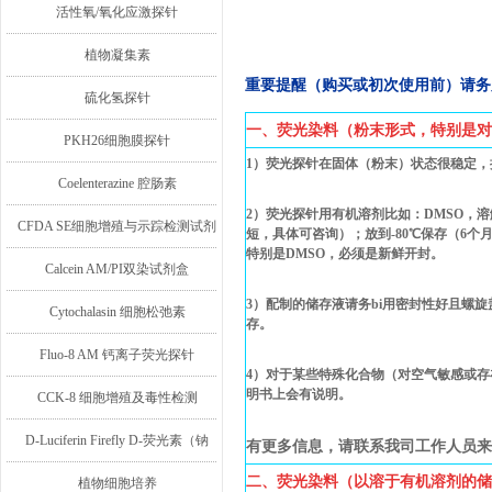
活性氧/氧化应激探针
植物凝集素
重要提醒（购买或初次使用前）请务
硫化氢探针
一、荧光染料（粉末形式，特别是对
PKH26细胞膜探针
1）荧光探针在固体（粉末）状态很稳定
Coelenterazine 腔肠素
2）荧光探针用有机溶剂比如：DMSO，溶
CFDA SE细胞增殖与示踪检测试剂
短，具体可咨询）；放到-80℃保存（6
特别是DMSO，必须是新鲜开封。
盒
Calcein AM/PI双染试剂盒
3）配制的储存液请务bi用密封性好且螺旋盖
Cytochalasin 细胞松弛素
存。
Fluo-8 AM 钙离子荧光探针
4）对于某些特殊化合物（对空气敏感或
明书上会有说明。
CCK-8 细胞增殖及毒性检测
D-Luciferin Firefly D-荧光素（钠
有更多信息，请联系我司工作人员来
二、荧光染料（以溶于有机溶剂的储
盐/钾盐/游离酸）
植物细胞培养