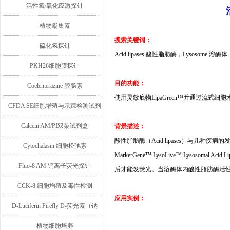
活性氧/氧化应激探针
植物凝集素
搜索关键词：
硫化氢探针
Acid lipases
酸性脂肪酶，
Lysosome
溶酶体
PKH26细胞膜探针
目的功能：
Coelenterazine 腔肠素
使用灵敏底物
LipaGreen™
并通过流式细胞
CFDA SE细胞增殖与示踪检测试剂
盒
Calcein AM/PI双染试剂盒
背景描述：
酸性脂肪酶（
Acid lipases
）与几种疾病的
Cytochalasin 细胞松弛素
MarkerGene™ LysoLive™ Lysosomal Acid Lip
Fluo-8 AM 钙离子荧光探针
后才能发荧光。当溶酶体内酸性脂肪酶活
CCK-8 细胞增殖及毒性检测
应用实例：
D-Luciferin Firefly D-荧光素（钠
盐/钾盐/游离酸）
植物细胞培养