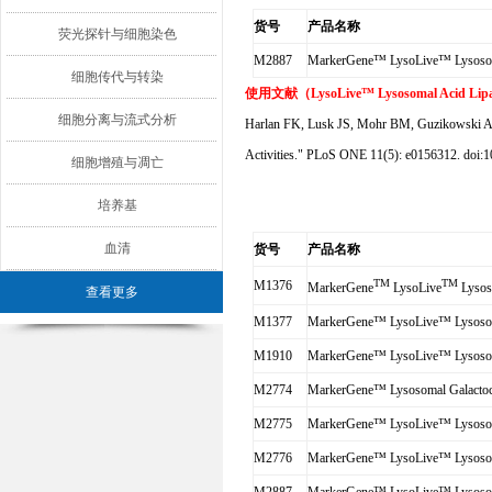
货号
产品名称
荧光探针与细胞染色
M2887
MarkerGene™ LysoLive™ Lysosoma
细胞传代与转染
使用文献（
LysoLive™ Lysosomal Acid Lipa
细胞分离与流式分析
Harlan FK, Lusk JS, Mohr BM, Guzikowski AP, B
Activities." PLoS ONE 11(5): e0156312. doi:1
细胞增殖与凋亡
培养基
血清
货号
产品名称
TM
TM
M1376
MarkerGene
LysoLive
Lysos
查看更多
M1377
MarkerGene™ LysoLive™ Lysosoma
M1910
MarkerGene™ LysoLive™ Lysosoma
M2774
MarkerGene™ Lysosomal Galactoce
M2775
MarkerGene™ LysoLive™ Lysosoma
M2776
MarkerGene™ LysoLive™ Lysosoma