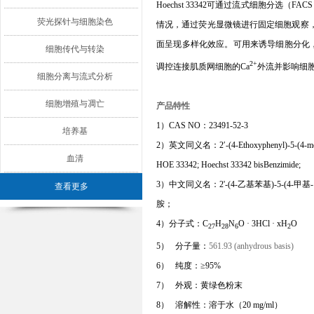
Hoechst 33342
可通过流式细胞分选（
FACS
荧光探针与细胞染色
情况，通过荧光显微镜进行固定细胞观察
面呈现多样化效应。可用来诱导细胞分化
细胞传代与转染
2+
调控连接肌质网细胞的
Ca
外流并影响细
细胞分离与流式分析
细胞增殖与凋亡
产品特性
1）CAS NO
：
23491-52-3
培养基
2）英文同义名：
2′-(4-Ethoxyphenyl)-5-(4-me
血清
HOE 33342; Hoechst 33342 bisBenzimide;
3）中文同义名：
2'-(4-
乙基苯基
)-5-(4-
甲基
-
查看更多
胺；
4）分子式：
C
H
N
O · 3HCl · xH
O
27
28
6
2
5）
分子量：
561.93 (anhydrous basis)
6）
纯度：
≥95%
7）
外观：黄绿色粉末
8）
溶解性：
溶于水（
20 mg/ml
）