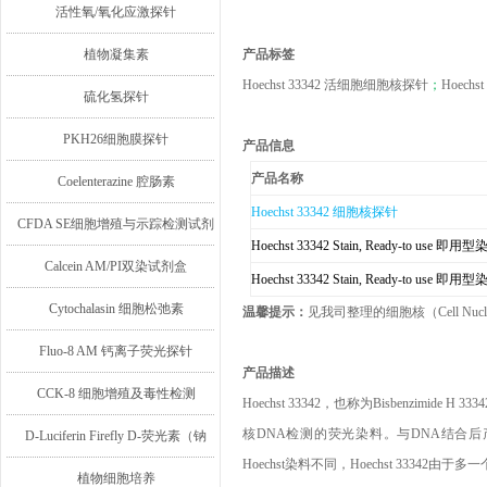
活性氧/氧化应激探针
植物凝集素
产品标签
Hoechst 33342
活细胞细胞核探针
；
Hoechst
硫化氢探针
PKH26细胞膜探针
产品信息
产品名称
Coelenterazine 腔肠素
Hoechst 33342
细胞核探针
CFDA SE细胞增殖与示踪检测试剂
Hoechst 33342 Stain, Ready-to use
即用型
盒
Calcein AM/PI双染试剂盒
Hoechst 33342 Stain, Ready-to use
即用型
Cytochalasin 细胞松弛素
温馨提示：
见我司整理的细胞核（
Cell Nucl
Fluo-8 AM 钙离子荧光探针
产品描述
CCK-8 细胞增殖及毒性检测
Hoechst 33342
，也称为
Bisbenzimide H 3334
核
DNA
检测的荧光染料。与
DNA
结合后
D-Luciferin Firefly D-荧光素（钠
Hoechst
染料不同，
Hoechst 33342
由于多一
盐/钾盐/游离酸）
植物细胞培养