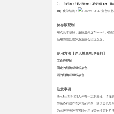
9）
Ex/Em
：
346/460 nm
；
350/461 nm
（
Ho
10）
化学结构：
储存液配制
用双蒸水溶解，溶解度高达
20mg/ml
，根据
品用磷酸盐缓冲液溶解会出现沉淀。
使用方法【详见懋康整理资料】
工作液配制
固定的细胞或组织染色
活的细胞或组织染色
注意事项
Hoechst 33342
对人体有一定刺激性，请注
荧光染料都存在淬灭的问题，建议染色后
为减缓荧光淬灭可以使用抗荧光淬灭封片