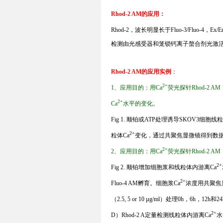
Rhod-2 AM
的应用
：
Rhod-2
，波长明显长于
Fluo-3/Fluo-4
，
Ex/E
检测
由光感受器和笼锁钙离子螯合剂光激
Rhod-2 AM
的应用实例
：
2+
1、应用目的：用
Ca
荧光探针
Rhod-2 AM
2+
Ca
水平的变化。
Fig 1.
顺铂或
ATP
处理诱导
SKOV3
细胞线粒
2+
粒体
Ca
变化，通过共聚焦显微镜得到数
2+
2、应用目的：用
Ca
荧光探针
Rhod-2 AM
2+
Fig 2.
顺铂增加细胞浆和线粒体内游离
Ca
2+
Fluo-4 AM
孵育。细胞浆
Ca
浓度用共聚焦
（
2.5, 5 or 10 µg/ml
）处理
0h
，
6h
，
12h
和
24
2+
D
）
Rhod-2 A
定量检测线粒体内游离
Ca
水