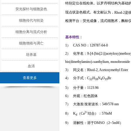
特别定位在线粒体。以罗丹明结构为基础
荧光探针与细胞染色
现点状染色模式。有文献认为，
Rhod-2
是
细胞传代与转染
检测平台：荧光成像，流式细胞术，酶标
细胞分离与流式分析
基本特性：
细胞增殖与凋亡
1）
CAS NO
：
129787-64-0
2）
化学名：
9-[4-[bis[2-[(acetyloxy)metho
培养基
bis(dimethylamino)-xanthylium, monobromide
血清
3）
同义名：
Rhod-2, Acetoxymethyl Ester
查看更多
4）
分子式：
C
H
N
O
Br
52
59
4
19
5）
分子量：
1123.96
6）
外观：红色固体
7）
大激发
/
发射波长：
549/578 nm
2+
8）
K
（
Ca
结合）：
570nM
d
9）
溶解性：
溶于
DMSO
（
2~5mM
）