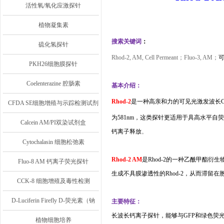
活性氧/氧化应激探针
植物凝集素
搜索关键词
：
硫化氢探针
Rhod-2
, AM, Cell Permeant
；
Fluo-3
, AM
；
PKH26细胞膜探针
Coelenterazine 腔肠素
基本介绍：
Rhod-2
是一种高亲和力的可见光激发波长
CFDA SE细胞增殖与示踪检测试剂
为
581nm
，这类探针更适用于具高水平自荧
盒
Calcein AM/PI双染试剂盒
钙离子释放
。
Cytochalasin 细胞松弛素
Rhod-2 AM
是
Rhod-2
的一种乙酰甲酯衍生
Fluo-8 AM 钙离子荧光探针
生成不具膜渗透性的
Rhod-2
，从而滞留在
CCK-8 细胞增殖及毒性检测
D-Luciferin Firefly D-荧光素（钠
主要特征：
长波长钙离子探针，能够与
GFP
和绿色荧
盐/钾盐/游离酸）
植物细胞培养