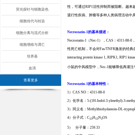
性，可通过
RIP1
活性抑制而被阻断。越来
荧光探针与细胞染色
退行性疾病、肿瘤等多种人类病理活动中
细胞传代与转染
Necrostatin-1
的基本描述：
细胞分离与流式分析
Necrostatin-1
（
Nec-1
），
CAS
：
4311-88-0
细胞增殖与凋亡
性死亡机制，不会对
Fas/TNFR
激发的经典
培养基
interacting protein kinase 1, RIPK1, RIP1 kina
小鼠的中风模型中，
Nec-1
能够降低再灌注
血清
查看更多
Necrostatin-1
的基本特性：
1）CAS NO
：
4311-88-0
2）化学名：
5-(1H-Indol-3-ylmethyl)-3-methy
3）同义名：
Methylthiohydantoin-DL-tryptop
4）分子式：
C
H
N
OS
13
13
3
5）
分子量：
259.33