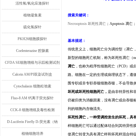
活性氧/氧化应激探针
植物凝集素
搜索关键词：
Necrooptosis
坏死性凋亡
；
Apoptosis
凋亡
硫化氢探针
PKH26细胞膜探针
基本描述：
传统意义上，细胞死亡分为调控型（凋亡
Coelenterazine 腔肠素
新型的细胞死亡机制，称为坏死性凋亡（
n
CFDA SE细胞增殖与示踪检测试剂
凋亡
，也称为程序性细胞死亡（
PCD
）或
盒
Calcein AM/PI双染试剂盒
路。细胞在一定的生理或病理状态下，遵循
围专职或非专职吞噬细胞吞噬，不会导致
Cytochalasin 细胞松弛素
坏死或坏死性细胞死亡，
是由非特异性和
Fluo-8 AM 钙离子荧光探针
仍被归类为消极因素，没有凋亡或自吞噬
列的细胞内含物流失。
CCK-8 细胞增殖及毒性检测
坏死性凋亡，一种受调控发生的坏死，具
D-Luciferin Firefly D-荧光素（钠
样细胞死亡可以通过配体结合到其特异性
盐/钾盐/游离酸）
植物细胞培养
使凋亡转变为具有凋亡样和坏死样混合特