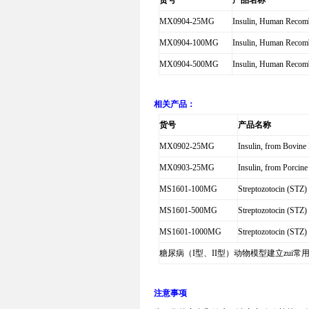
货号
产品名称
MX0904-25MG
Insulin, Human Reco
MX0904-100MG
Insulin, Human Reco
MX0904-500MG
Insulin, Human Reco
相关产品：
货号
产品名称
MX0902-25MG
Insulin, from Bovine
MX0903-25MG
Insulin, from Porcin
MS1601-100MG
Streptozotocin (STZ
MS1601-500MG
Streptozotocin (STZ
MS1601-1000MG
Streptozotocin (STZ
糖尿病（
I
型、
II
型）动物模型建立zui常
注意事项