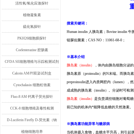
活性氧/氧化应激探针
植物凝集素
搜索关键词：
硫化氢探针
Human insulin
人胰岛素；
Bovine insulin
牛
PKH26细胞膜探针
链脲佐菌素；
CAS NO
：
11061-68-0
；
Coelenterazine 腔肠素
※
基本介绍
CFDA SE细胞增殖与示踪检测试剂
胰岛素（
insulin
）
，体内由胰岛细胞分泌的
盒
Calcein AM/PI双染试剂盒
胰岛素原（
proinsulin
）的
N
末端。而胰岛素
preproinsulin
进入内质网腔内（
lumen
），然
Cytochalasin 细胞松弛素
成成熟的胰岛素（
insulin
）。分泌时可检测
Fluo-8 AM 钙离子荧光探针
胰岛素（
insulin
）
是负责调控细胞对葡萄糖
前已知的机体内*能降低血糖的天然激素。
CCK-8 细胞增殖及毒性检测
D-Luciferin Firefly D-荧光素（钠
※胰岛素功能异常与糖尿病
盐/钾盐/游离酸）
植物细胞培养
当机体摄入食物，血糖水平升高，则引起