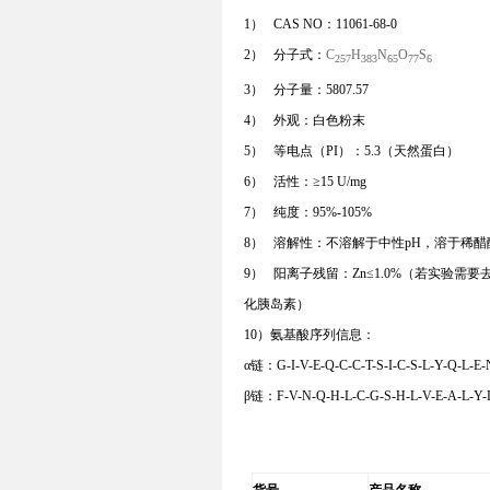
1）
CAS NO
：
11061-68-0
2）
分子式：
C
H
N
O
S
257
383
65
77
6
3）
分子量：
5807.57
4）
外观：白色粉末
5）
等电点（
PI
）：
5.3
（天然蛋白）
6）
活
性：
≥15 U/mg
7）
纯度：
95%-105%
8）
溶解性：不溶解于中性
pH
，溶于稀醋
9）
阳离子残留：
Zn
≤1.0%
（若实验需要
化胰岛素）
10）
氨基酸序列信息：
α
链：
G-I-V-E-Q-C-C-T-S-I-C-S-L-Y-Q-L-E
β
链
：
F-V-N-Q-H-L-C-G-S-H-L-V-E-A-L-Y-