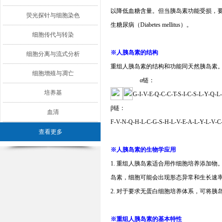
以降低血糖含量。但当胰岛素功能受损，
荧光探针与细胞染色
生糖尿病（
Diabetes mellitus
）。
细胞传代与转染
※
人胰岛素的结构
细胞分离与流式分析
重组人胰岛素的结构和功能同天然胰岛素
细胞增殖与凋亡
α
链：
培养基
G-I-V-E-Q-C-C-T-S-I-C-S-L-Y-Q-L
β
链：
血清
F-V-N-Q-H-L-C-G-S-H-L-V-E-A-L-Y-L-V-C
查看更多
※
人胰岛素的生物学应用
1.
重组人胰岛素适合用作细胞培养添加物
岛素，细胞可能会出现形态异常和生长速
2.
对于要求无蛋白细胞培养体系，可将胰
※重组
人胰岛素的基本特性