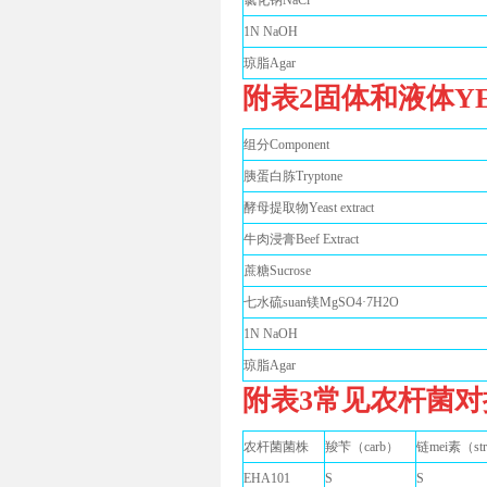
氯化钠NaCl
1N NaOH
琼脂Agar
附表2固体和液体Y
组分Component
胰蛋白胨Tryptone
酵母提取物Yeast extract
牛肉浸膏Beef Extract
蔗糖Sucrose
七水硫suan镁MgSO4·7H2O
1N NaOH
琼脂Agar
附表3常见农杆菌
农杆菌菌株
羧苄（carb）
链mei素（st
EHA101
S
S