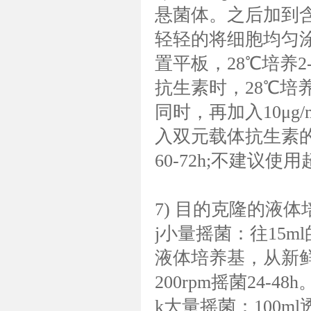
悬菌体。之后加到含
轻轻的将细胞均匀涂
置平板，28℃培养
抗生素时，28℃培
同时，再加入10μg/
入双元载体抗生素的同
60-72h;不建议使
7) 目的克隆的液体
j小量摇菌：往15m
液体培养基，从新鲜
200rpm摇菌24-48h
k大量摇菌：100m