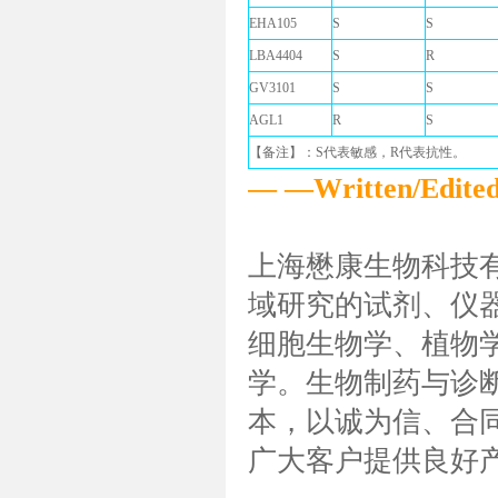
EHA105
S
S
LBA4404
S
R
GV3101
S
S
AGL1
R
S
【备注】：S代表敏感，R代表抗性。
— —Written/Edi
上海懋康生物科技
域研究的试剂、仪
细胞生物学、植物
学。生物制药与诊断
本，以诚为信、合同
广大客户提供良好