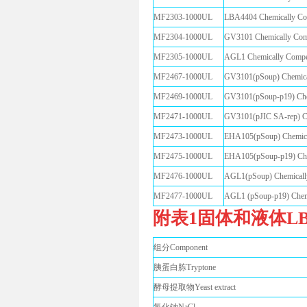
MF2303-1000UL
LBA4404 Chemicall
MF2304-1000UL
GV3101 Chemically
MF2305-1000UL
AGL1 Chemically C
MF2467-1000UL
GV3101(pSoup) Che
MF2469-1000UL
GV3101(pSoup-p19) 
MF2471-1000UL
GV3101(pJIC SA-rep
MF2473-1000UL
EHA105(pSoup) Che
MF2475-1000UL
EHA105(pSoup-p19) 
MF2476-1000UL
AGL1(pSoup) Chemi
MF2477-1000UL
AGL1 (pSoup-p19) C
附表1固体和液体L
组分Component
胰蛋白胨Tryptone
酵母提取物Yeast extract