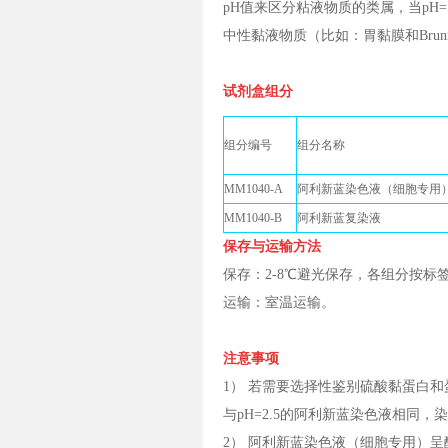
pH值来区分粘液物质的类属，当pH=
中性黏液物质（比如：胃黏膜和Bru
试剂盒组分
组分编号
组分名称
MM1040-A
阿利新蓝染色液（细胞专用
MM1040-B
阿利新蓝复染液
保存与运输方法
保存：2-8℃避光保存，各组分按标
运输：室温运输。
注意事项
1） 若需要选择性鉴别硫酸黏蛋白和蛋
与pH=2.5的阿利新蓝染色液相同
2） 阿利新蓝染色液（细胞专用）