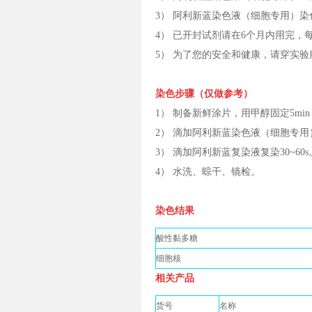
3） 阿利新蓝染色液（细胞专用）
4） 已开封试剂请在6个月内用完
5） 为了您的安全和健康，请穿实
染色步骤（仅做参考）
1） 制备新鲜涂片，用甲醇固定5mi
2） 滴加阿利新蓝染色液（细胞专用）
3） 滴加阿利新蓝复染液复染30~60s
4） 水洗、晾干、镜检。
染色结果
酸性黏多糖
细胞核
相关产品
货号
名称