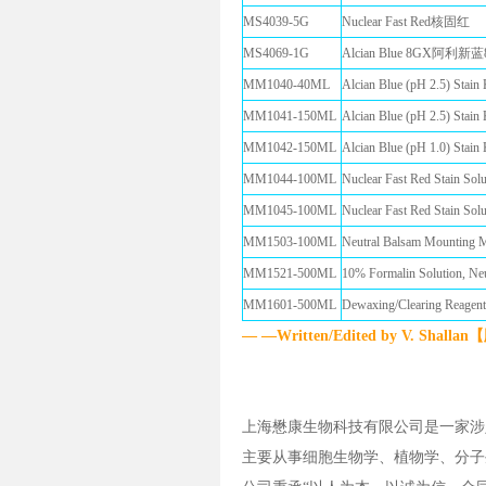
MS4039-5G
Nuclear Fast Red核固红
MS4069-1G
Alcian Blue 8GX阿利新
MM1040-40ML
Alcian Blue (pH 2.5
MM1041-150ML
Alcian Blue (pH 2.5
MM1042-150ML
Alcian Blue (pH 1.0
MM1044-100ML
Nuclear Fast Red Sta
MM1045-100ML
Nuclear Fast Red Sta
MM1503-100ML
Neutral Balsam Moun
MM1521-500ML
10% Formalin Solutio
MM1601-500ML
Dewaxing/Clearing Re
— —Written/Edited by V. Sh
上海懋康生物科技有限公司是一家涉
主要从事细胞生物学、植物学、分子