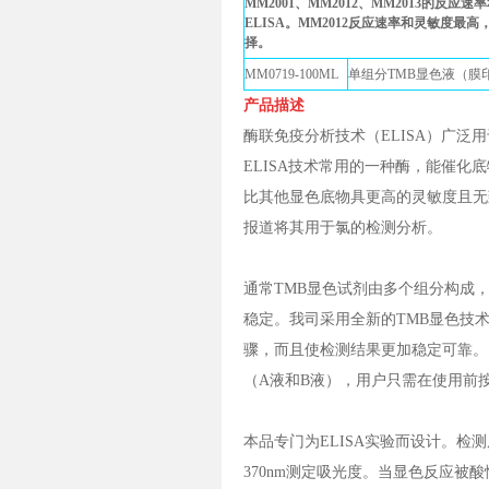
MM2001、MM2012、MM2013的反
ELISA。MM2012反应速率和灵敏度最
择。
MM0719-100ML
单组分TMB显色液（膜
产品描述
酶联免疫分析技术（ELISA）广泛
ELISA技术常用的一种酶，能催化底
比其他显色底物具更高的灵敏度且无
报道将其用于氯的检测分析。
通常TMB显色试剂由多个组分构成
稳定。我司采用全新的TMB显色技
骤，而且使检测结果更加稳定可靠。
（A液和B液），用户只需在使用前
本品专门为ELISA实验而设计。检
370nm测定吸光度。当显色反应被酸性溶