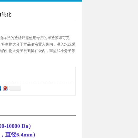
白纯化
生物样品的透析只需使用专用的半透膜即可完
，将生物大分子样品溶液置入袋内，浸入水或缓
量的生物大分子被截留在袋内，而盐和小分子等
到袋内、外两边的浓度达到平衡。
000-10000 Da）
a，直径6.4mm）