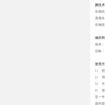
膜技术
生物技
蒸馏水
生物技
储存和
保存：
运输：
使用方
1） 
2） 用
3） 
4） 
至一半
袋内放