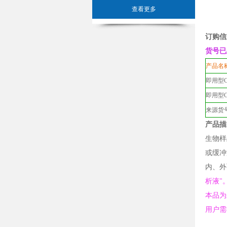
查看更多
订购信
货号已
产品名
即用型C
即用型C
来源货号：S
产品描述
生物样
或缓冲
内、外
析液"
本品为
用户需