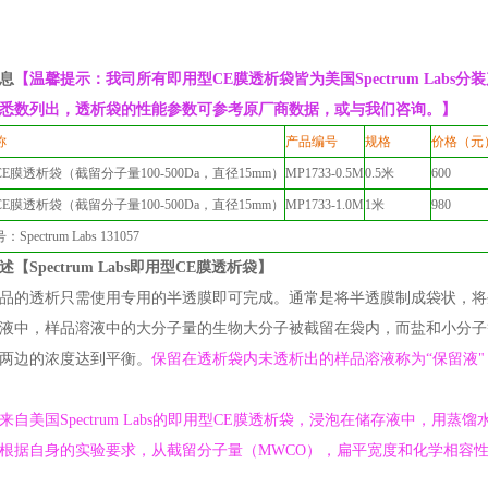
息
【温馨提示：我司所有即用型CE膜透析袋皆为美国Spectrum Labs分装产
悉数列出，透析袋的性能参数可参考原厂商数据，或与我们咨询。】
称
产品编号
规格
价格（元
E膜透析袋（截留分子量100-500Da，直径15mm）
MP1733-0.5M
0.5米
600
E膜透析袋（截留分子量100-500Da，直径15mm）
MP1733-1.0M
1米
980
pectrum Labs 131057
【Spectrum Labs即用型CE膜透析袋】
品的透析只需使用专用的半透膜即可完成。通常是将半透膜制成袋状，将
液中，样品溶液中的大分子量的生物大分子被截留在袋内，而盐和小分子
两边的浓度达到平衡。
保留在透析袋内未透析出的样品溶液称为“保留液"
。
来自美国Spectrum Labs的即用型CE膜透析袋，浸泡在储存液中，用
根据自身的实验要求，从截留分子量（MWCO），扁平宽度和化学相容