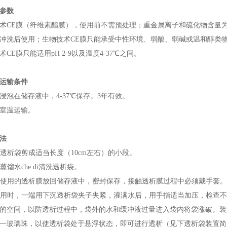
参数
术CE膜（纤维素酯膜），使用前不需预处理；重金属离子和硫化物含量为痕
冲洗后使用；生物技术CE膜只能承受中性环境、弱酸、弱碱或温和醇类物
术CE膜只能适用pH 2-9以及温度4-37℃之间。
运输条件
浸泡在储存液中，4-37℃保存。3年有效。
室温运输。
法
把透析袋剪成适当长度（10cm左右）的小段。
蒸馏水che di清洗透析袋。
不使用的透析膜放回储存液中，密封保存，接触透析膜过程中必须戴手套。
使用时，一端用下沉透析袋夹子夹紧，灌满水后，用手指适当加压，检查
的空间，以防透析过程中，袋外的水和缓冲液过量进入袋内将袋涨破。装
一玻璃珠，以使透析袋处于悬浮状态，即可进行透析（见下透析袋装置简