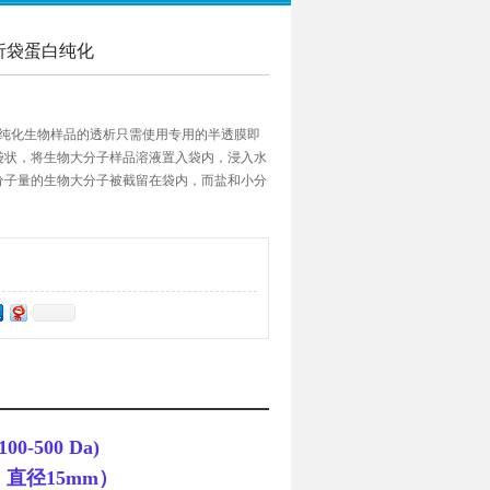
膜透析袋蛋白纯化
析袋蛋白纯化生物样品的透析只需使用专用的半透膜即
袋状，将生物大分子样品溶液置入袋内，浸入水
分子量的生物大分子被截留在袋内，而盐和小分
，直到袋内、外两边的浓度达到平衡。
100-500 Da)
，直径15mm）