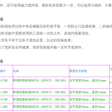
外，还可使用磁力搅拌器。透析的容器要大一些，可以使用大烧杯、大量
项
透析袋使用过程中务必佩戴无粉乳胶手套，一则防止污染透析膜，二则储
透析试验中需要使用的工具除一次性之外，其他均需要清洗。
上浮夹子和下沉夹子请勿反置，以达到实验效果。
为了您的安全和健康，请穿实验服并戴一次性手套操作。
息
S
O编号
名称
重要技术参数
1-0.5M
即用型透析袋MD10（MWCO：100-500）
压平宽度10mm，直径6.4mm
1
-1.0M
即用型透析袋MD10（MWCO：100-500）
压平宽度10mm，直径6.4mm
1
-0.5M
即用型透析袋MD16（MWCO：100-500）
压平宽度16mm，直径10mm
1
-1.0M
即用型透析袋MD16（MWCO：100-500）
压平宽度16mm，直径10mm
1