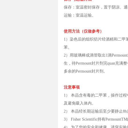
保存：室温密封保存，置于阴凉、
运输：室温运输。
使用方法（仅做参考）
1）染色后的组织切片经酒精和二甲
苯。
2）用玻璃棒或滴管取出1滴Perm
生，待Permount封片剂完qua
多余的Permount封片剂。
注意事项
1） 本品含有毒的二甲苯，操作过
及避免吸入体内。
2） 本品经长期运输后至少要静止8
3） Fisher Scientific持有Permo
4） 为了您的安全和健康，请穿实