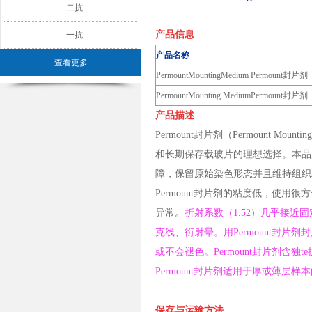
二抗
产品信息
一抗
产品名称
查看更多
PermountMountingMedium Permount封片剂
PermountMounting MediumPermount封片剂
产品描述
Permount封片剂（Permount 
和长期保存载玻片的理想选择。本品
障，保留原始染色形态并且维持组织
Permount封片剂的粘度低，使
异常。
折射系数（1.52）几乎接近
克线、衍射晕。用Permount封
或不会褪色。Permount封片剂含独te
Permount封片剂适用于厚或薄层样本
保存与运输方法