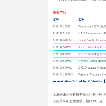
相关产品
货号
名称
MM1401-5ML
Fluoromount-G
MM1402-5ML
DAPI Fluoromo
MM1406-100ML
Liquid Paraffin M
MM1407-10ML
Kisser’s Mounting M
MM1408-10ML
Kisser’s Mounting Me
MM1409-10ML
Glycerol Gelatin 
MM1410-50ML
DPX Mounting Med
MM1411-100ML
Permount Mounting 
— —Written/Edited by V. Sh
上海懋康生物科技有限公司是一家涉
主要从事细胞生物学、植物学、分子