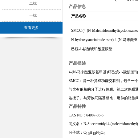
二抗
产品信息
一抗
产品名称
查看更多
SMCC (4-(N-Maleimidomethyl)cyclohexaneca
N-hydroxysuccinimide ester) 4-(N-
己烷-1-羧酸琥珀酰亚胺酯
产品描述
4-(N-马来酰亚胺基甲基)环己烷-1-羧酸琥
S
MCC
）是一种异双功能交联剂，包含一个
与含有伯胺的分子进行偶联。第二次偶联通过硫
连接子。与芳族间隔基相比，延伸的脂族
产品特性
CAS NO：64987-85-5
同义名：N-Succinimidyl 4-(maleimidomethyl)c
分子式：C
H
N
O
16
18
2
6