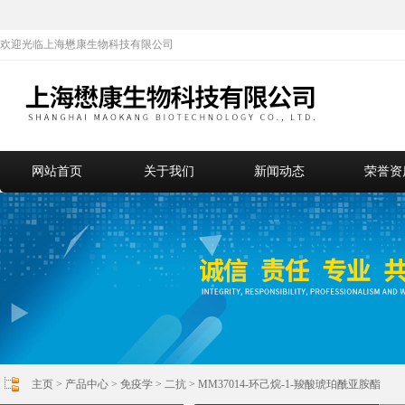
欢迎光临上海懋康生物科技有限公司
网站首页
关于我们
新闻动态
荣誉资
主页
>
产品中心
>
免疫学
>
二抗
> MM37014-环己烷-1-羧酸琥珀酰亚胺酯