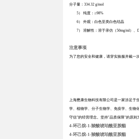
分子量：334.32 g/mol
5）
纯度
：
≥
9
8
%
6）
外观：白色
至类白色结晶
7）
溶解性
：
溶于录
仿
（50mg
/ml
）、
注意事项
为了您的安全和健康，请穿实验服并戴一
上海懋康生物科技有限公司是一家涉足于
学、植物学、分子生物学、免疫学、生物
守信
”
的经营理念。坚持
"
品质保障
"
的原则
4-环己烷-1-羧酸琥珀酰亚胺酯
4-环己烷-1-羧酸琥珀酰亚胺酯