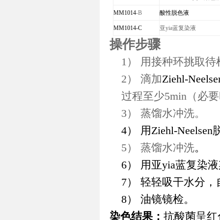
MM1014
-B
酸性
脱色液
MM1014
-
C
亚yia蓝复染液
操作步骤
1）
用接种环挑取待
2）
滴加
Ziehl-Neel
过程至少5min（
3）
蒸馏水冲洗。
4）
用
Ziehl-Neels
5）
蒸馏水冲洗
。
6）
用亚yia蓝复染
7）
轻轻吸干水分，
8）
油镜镜检。
染色结果：
抗酸菌呈红