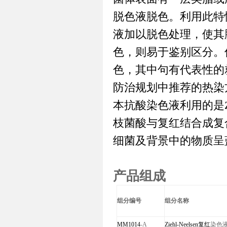
脱色液脱色。利用此特
液加以脱色处理，使其
色，则易于鉴别区分。
色，其中句有代表性的就是Z
防治规划中推荐的热染
本抗酸染色液利用的
是
枝
菌酸与复红结合成复
细菌及背景中的物质呈
产品组成
组分编号
组分名称
MM1014
-A
Ziehl-Neelsen
复红
染色