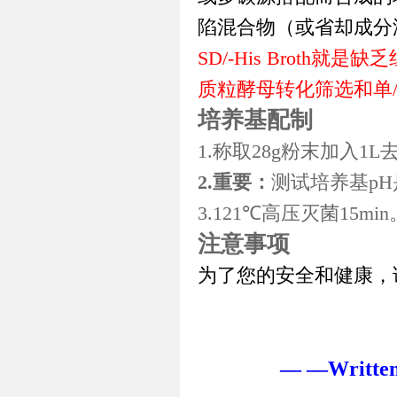
陷混合物（或
省却成分
SD/-His Broth
就是缺乏
质粒酵母转化筛选和单
培养基配制
1.称取
28g
粉末加入
1L
2.重要：
测试培养基
pH
3.121℃
高压灭菌
15min
注意事项
为了您的安全和健康，
— —Written/