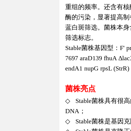
重组的频率。还含有核
酶的污染，显著提高制
蓝白斑筛选。菌株本身
筛选标志。
Stable
菌株基因型：
F' p
7697 araD139 fhuA ∆la
endA1 nupG rpsL (StrR
菌株亮点
◇
Stable
菌株具有很高
DNA
；
◇
Stable
菌株是基因克