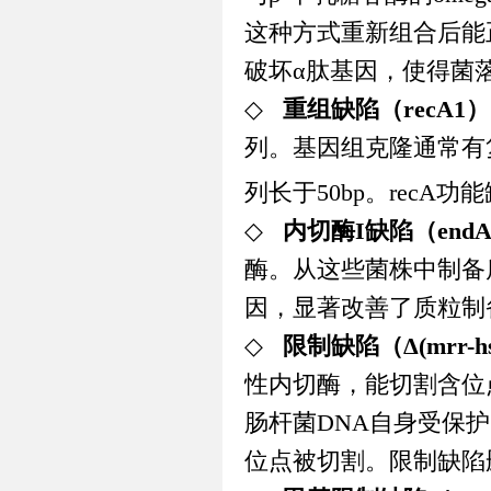
这种方式重新组合后能
破坏α肽基因，使得菌
◇
重组缺陷（
recA1
）
列。基因组克隆通常有
列长于
50bp
。
recA
功能
◇
内切酶
I
缺陷（
endA
酶。从这些菌株中制备
因，显著改善了质粒制
◇
限制缺陷（Δ
(mrr-
性内切酶，能切割含位
肠杆菌
DNA
自身受保护
位点被切割。限制缺陷