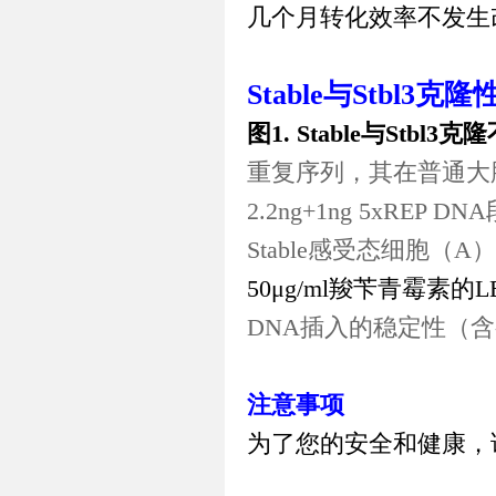
几个月转化效率不发生
Stable
与
Stbl3
克隆
图
1. Stable
与
Stbl3
克隆
重复序列，其在普通大
2.2ng+1ng 5xREP DNA
Stable
感受态细胞（
A
）
50
μg/ml
羧苄青霉素的
L
DNA
插入的稳定性（含
注意事项
为了您的安全和健康，