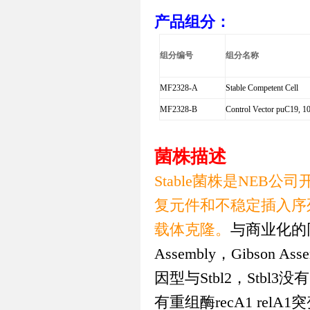
产品组分：
组分编号
组分名称
MF2328-A
Stable Competent Cell
MF2328-B
Control Vector puC19, 10
菌株描述
Stable
菌株是
NEB
公司
复元件和不稳定插入序
载体克隆。
与商业化的
Assembly
，
Gibson Ass
因型与
Stbl2
，
Stbl3
没有
有重组酶
recA1 relA1
突