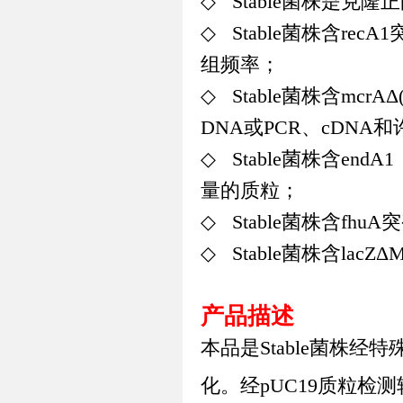
◇
Stable
菌株是克隆正
◇
Stable
菌株含
recA1
组频率；
◇
Stable
菌株含
mcrAΔ
DNA
或
PCR
、
cDNA
和
◇
Stable
菌株含
endA1
量的质粒；
◇
Stable
菌株含
fhuA
突
◇
Stable
菌株含
lacZΔ
产品描述
本品是
Stable
菌株经特
化。经
pUC19
质粒检测