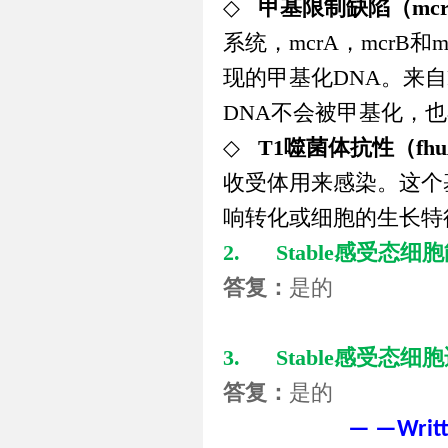
◇
甲基限制缺陷（
mc
系统，
mcrA
，
mcrB
和
m
现的甲基化
DNA
。来自
DNA
不会被甲基化，也
◇
T1
噬菌体抗性（
fh
收受体用来感染。这个
响转化或细胞的生长特
2.
Stable
感受态细胞
答复：
是的
3.
Stable
感受态细胞
答复：
是的
— —Writte