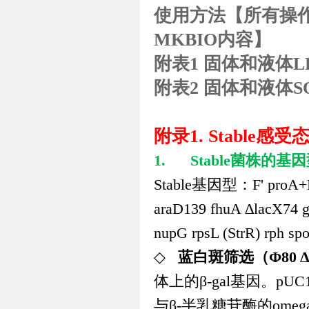
使用方法【所有操
MKBIO
内容】
附表
1
固体和液体
L
附表
2
固体和液体
S
附录
1. Stable
感受
1.
Stable
菌株的基因
Stable
基因型：
F' proA+
araD139 fhuA ∆lacX74 
nupG rpsL (StrR) rph 
◇
蓝白斑筛选（
Φ80 Δ
体上的
β-gal
基因。
pUC
与
β
-
半乳糖苷酶的
omeg