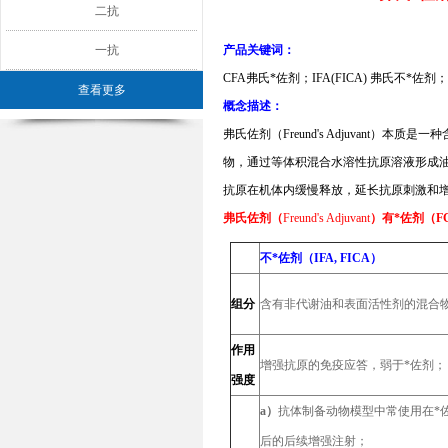
二抗
一抗
产品关键词：
CFA弗氏*佐剂；IFA(FICA) 弗氏不*佐剂
查看更多
概念描述：
弗氏佐剂（Freund's Adjuvan
物，通过等体积混合水溶性抗原溶液形成
抗原在机体内缓慢释放，延长抗原刺激和
弗氏佐剂（
Freund's Adjuvant
）有*佐剂（F
不*佐剂（IFA, FICA）
组分
含有非代谢油和表面活性剂的混合物
作用
增强抗原的免疫应答，弱于*佐剂；
强度
a）
抗体制备动物模型中常使用在*
后的后续增强注射；