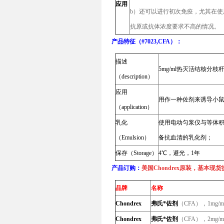
应用
b）还可以进行初次免疫，尤其在使
抗原或抗体浓度要求不高的情况。
产品特征（#7023,CFA）：
描述
5mg/ml热灭活结核分枝
（description）
应用
用作一种佐剂来诱导小鼠
（application）
乳化
使用电动匀浆仪与等体积
（Emulsion）
备抗血清的乳化剂；
保存（Storage）
4℃，避光，1年
产品订购：
美国
Chondrex
原装，基本现货
品牌
名称
Chondrex
弗氏*佐剂
（CFA），1mg
Chondrex
弗氏*佐剂
（CFA），2mg/m