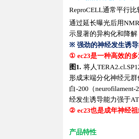
ReproCELL
通常平行比
通过延长曝光后用
NM
示显著的异构化和降解
※
强劲的神经发生诱导
①
ec23
是一种高效的多
图
1.
将人
TERA2.cl.SP1
形成末端分化神经元群
白
-200
（
neurofilament-
经发生诱导能力强于
A
②
ec23
也是成年神经祖
产品特性