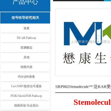
产品中心
信号转导研究相关
激素
NF-κB Pathway
双膦酸盐
其他
细胞代谢
内分泌&激素
Ca/cAMP/脂质信号通路
SRP002Stemolecule™ 泛
PI3K/Akt/mTOR Pathway
Stemolecu
细胞骨架/马达蛋白