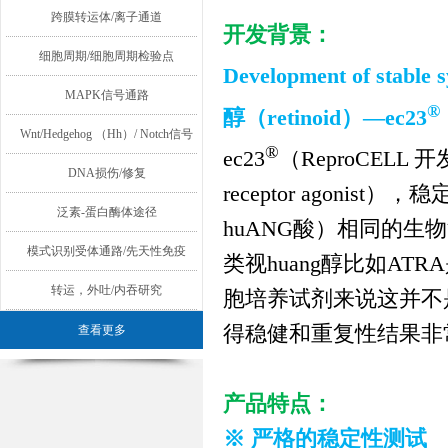
跨膜转运体/离子通道
开发背景：
细胞周期/细胞周期检验点
Development of stable s
MAPK信号通路
®
醇（
retinoid
）—
ec23
Wnt/Hedgehog （Hh）/ Notch信号
®
ec23
（
ReproCELL
开
通路
DNA损伤/修复
receptor agonist
），稳
泛素-蛋白酶体途径
huANG酸）相同的生
模式识别受体通路/先天性免疫
类视huang醇比如
ATRA
转运，外吐/内吞研究
胞培养试剂来说这并不
得稳健和重复性结果非
查看更多
产品特点：
※ 严格的稳定性测试