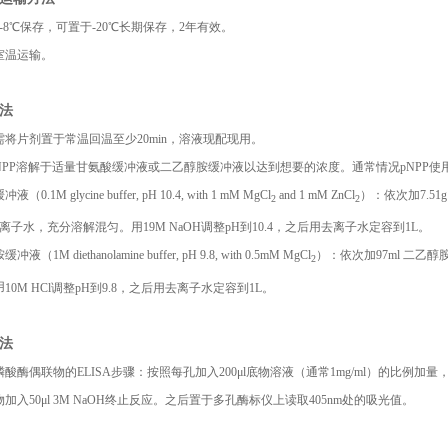
-8
℃保存，可置于
-20
℃长期保存，
2
年有效。
室温运输。
法
需将片剂置于常温回温至少
20min
，溶液现配现用。
NPP
溶解于适量甘氨酸缓冲液或二乙醇胺缓冲液以达到想要的浓度。通常情况
pNPP
使
缓冲液（
0.1M glycine buffer, pH 10.4, with 1 mM MgCl
and 1 mM ZnCl
）：依次加
7.51
2
2
离子水，充分溶解混匀。用
19M NaOH
调整
pH
到
10.4
，之后用去离子水定容到
1L
。
胺缓冲液（
1M diethanolamine buffer, pH 9.8, with 0.5mM MgCl
）：依次加
97ml
二乙醇
2
用
10M HCl
调整
pH
到
9.8
，之后用去离子水定容到
1L
。
法
磷酸酶偶联物的
ELISA
步骤：按照每孔加入
200μl
底物溶液（通常
1mg/ml
）的比例加量
物加入
50μl 3M NaOH
终止反应。之后置于多孔酶标仪上读取
405nm
处的吸光值。