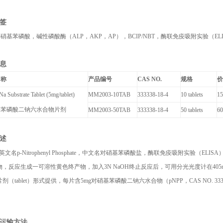
签
对硝基苯磷酸
，
碱性磷酸酶（
ALP
，
AKP
，
AP
）
，
BCIP/NBT
，
酶联免疫吸附实验（
EL
息
名称
产品编号
CAS NO.
规格
a Substrate Tablet (5mg/tablet)
MM2003-10TAB
333338-18-4
10 tablets
1
基苯磷酸二钠六水合物片剂
MM2003-50TAB
333338-18-4
50 tablets
6
述
英文名
p-Nitrophenyl Phosphate
，中文名对硝基苯磷酸盐，酶联免疫吸附实验（
ELISA
物，反应生成一可溶性黄色终产物，加入
3N NaOH
终止反应后，可用分光光度计在
405
片剂（
tablet
）形式提供，每片含
5mg
对硝基苯磷酸二钠六水合物（
pNPP
，
CAS NO. 333
。
运输方法