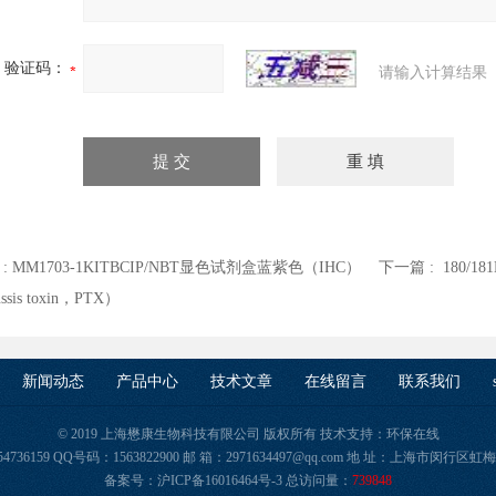
验证码：
请输入计算结果
 :
MM1703-1KITBCIP/NBT显色试剂盒蓝紫色（IHC）
下一篇 :
180/18
ussis toxin，PTX）
新闻动态
产品中心
技术文章
在线留言
联系我们
© 2019 上海懋康生物科技有限公司 版权所有 技术支持：
环保在线
21-54736159 QQ号码：1563822900 邮 箱：2971634497@qq.com 地 址：上海市
备案号：
沪ICP备16016464号-3
总访问量：
739848