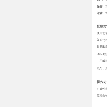
保存：
2
运输：
配制方
使用前
取
1
片
p
甘氨酸
980ml
去
二乙醇
混匀。
操作方
对碱性
应混合