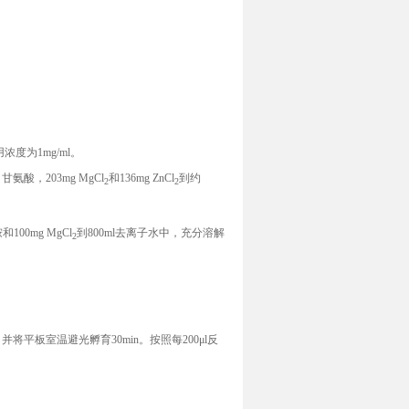
用浓度为
1mg/ml
。
g
甘氨酸，
203mg MgCl
和
136mg ZnCl
到约
2
2
胺和
100mg MgCl
到
800ml
去离子水中，充分溶解
2
，并将平板室温避光孵育
30min
。按照每
200μl
反