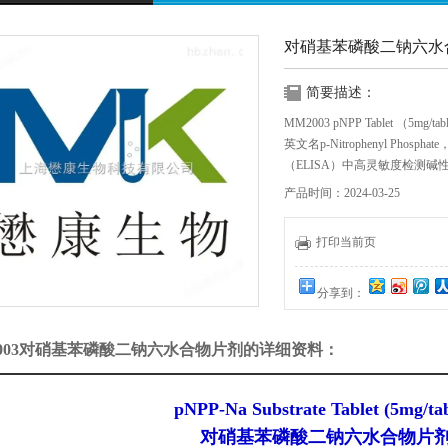
对硝基苯磷酸二钠六水
简要描述：
MM2003 pNPP Tablet （
英文名p-Nitrophenyl Ph
（ELISA）中高灵敏度检测碱
一可溶性黄色终产物，加入3N 
产品时间：2024-03-25
读取吸光度。
打印当前页
分享到：
2003对硝基苯磷酸二钠六水合物片剂的详细资料：
pNPP-Na Substrate Tablet (5mg/tab
对硝基苯磷酸二钠六水合物片