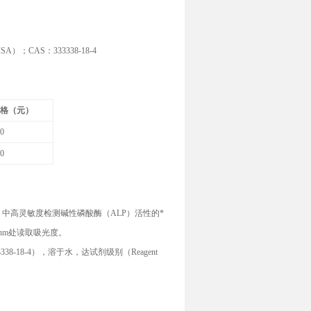
ISA
）；
CAS
：
333338-18-4
价格（元）
50
00
）中高灵敏度检测碱性磷酸酶（
ALP
）活性的*
nm
处读取吸光度。
338-18-4
），溶于水，达试剂级别（
Reagent