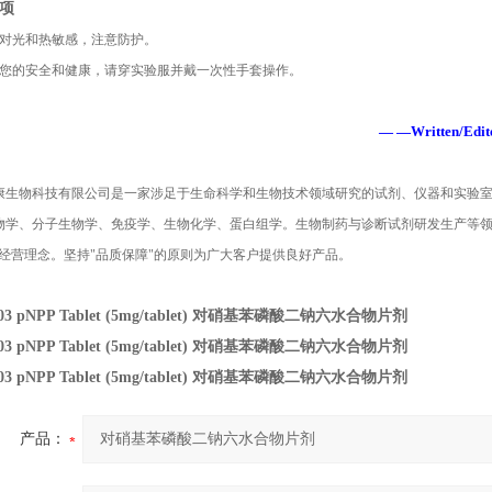
项
对光和热敏感，注意防护。
您的安全和健康，请穿实验服并戴一次性手套操作。
— —Written/Edited
康生物科技有限公司是一家涉足于生命科学和生物技术领域研究的试剂、仪器和实验
物学、分子生物学、免疫学、生物化学、蛋白组学。生物制药与诊断试剂研发生产等
经营理念。坚持
"
品质保障
"
的原则为广大客户提供良好产品。
03
pNPP Tablet (5mg/tablet) 对硝基苯磷酸二钠六水合物片剂
03
pNPP Tablet (5mg/tablet) 对硝基苯磷酸二钠六水合物片剂
03
pNPP Tablet (5mg/tablet) 对硝基苯磷酸二钠六水合物片剂
产品：