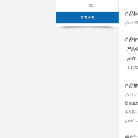
一抗
产品标
查看更多
pNPP
产品信
产品
pNPP-N
对硝
产品描
pNPP
，
显色底
本品以
grade
）
保存与