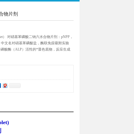
合物片剂
5mg/tablet） 对硝基苯磷酸二钠六水合物片剂：pNPP，
osphate，中文名对硝基苯磷酸盐，酶联免疫吸附实验
性磷酸酶（ALP）活性的*显色底物，反应生成
NaOH终止反应后，可用分光光度计在405nm处
let)
剂