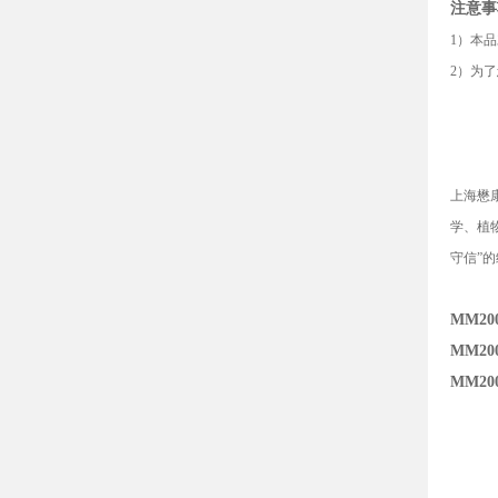
注意事
1
）
本品
2
）为了
上海懋
学、植
守信
”
的
MM20
MM20
MM20