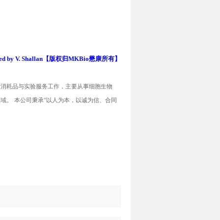
 by V. Shallan
【版权归
MKBio
懋康所有】
室消耗品与实验服务工作，主要从事细胞生物
领域。
本公司秉承
“
以人为本，以诚为信、合同